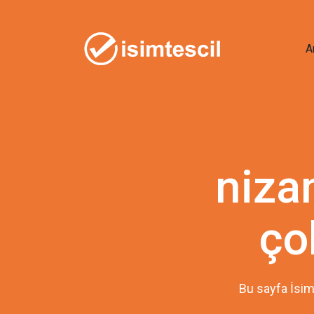
A
niza
ço
Bu sayfa İsim