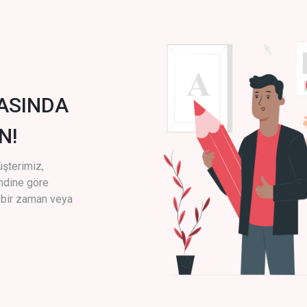
ASINDA
N!
üşterimiz,
endine göre
i bir zaman veya