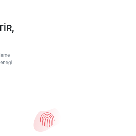
İR,
ödeme
çeneği